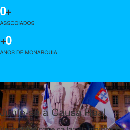
0
+
ASSOCIADOS
+
0
ANOS DE MONARQUIA
Junte-se à Causa Real
Venha fazer parte da família monárquica.